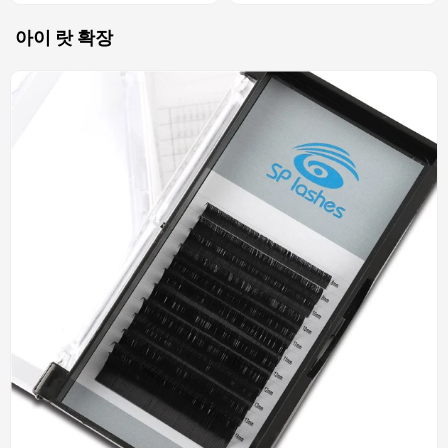
눈썹
아이 랏 확장