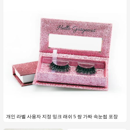
가능한 빨리 속눈썹을받을 수 있도록합니다.우리는 지속 가능하고
신뢰할 수있는 생산 능력, 안정된 품질, 전문 디자인 및 방문 서비스
를 제공합니다.SP 속눈썹이 가장 먼저 선택됩니다. 우리 팀 우리는
커다란 가족으로 에너지가 넘치며 여기있는 모든 사람들은 생기 있
고 명랑하며 긍정적입니다. 우리 모두는 속눈썹에 대한 열정과 인생
에 대한 사랑으로 가득 차 있습니다.우리는 팀의 경기에 참여하고,
생일을 맞은 모든 사람들을위한 생일 파티를 준비하고 서로를 만난
다. 우리의 일상은 충만하고 행복합니다!우리는 SP lahes, 저희 회사
에 오신 것을 환영합니다! 스트립 아이 1,3D Faux Mink Strip Lashes
2,3D밍크 스트립 속눈썹 삼,크리스탈 스트립 속눈썹 4,미리 디자인
된 스트립 래시 5,3D말 모피 스트립 속눈썹 6,25mm 스트립 속눈썹
7,인간의 헤어 스트립 속눈썹 8,작은 3D밍크 스트립 속눈썹 아이 랏
확장 1,짧은 루트 볼륨 속눈썹 확장 2,긴 뿌리 볼륨 속눈썹 확장 삼,
가짜 속눈썹 속눈썹 4,편평한 속눈썹 연장 5,밍크 속눈썹 확장 6,개
화 속눈썹 연장 7,속눈썹 연장 8,항아리 용 속눈썹 확장 아이 랏슈 도
구 1,속눈썹 풀 2,족집게 삼,속눈썹 브러쉬 4,에어컨 팬 건조 5,눈 패
치 6,접착제 제거제 7,일회용 마이크로 브러쉬 포장 및 배송 우리
의 증명서
개인 라벨 사용자 지정 밍크 래쉬 5 쌍 가짜 속눈썹 포장