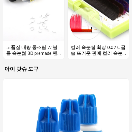
고품질 대량 통조림 W 볼
컬러 속눈썹 확장 0.07 C 곱
륨 속눈썹 3D premade 팬
슬 뜨거운 판매 컬러 속눈
합성 속눈썹 확장
썹 확장
아이 랏슈 도구