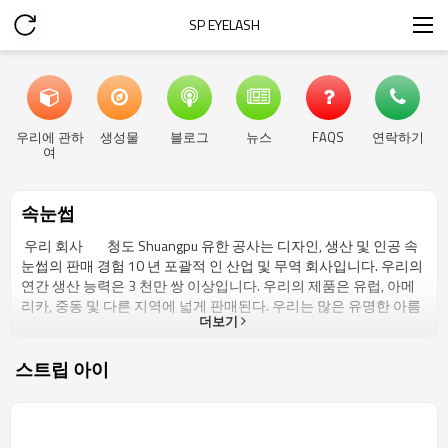
SP EYELASH
우리에 관하
생성물
블로그
뉴스
FAQS
연락하기
여
속눈썹
우리 회사 청도 Shuangpu 유한 공사는 디자인, 생산 및 인공 속
눈썹의 판매 경험 10 년 포괄적 인 산업 및 무역 회사입니다. 우리의
연간 생산 능력은 3 천만 쌍 이상입니다. 우리의 제품은 유럽, 아메
리카, 중동 및 다른 지역에 넓게 판매된다. 우리는 많은 유명한 아름
더보기
다움 상표를 가진 장기 협력이있다.우리는 300 가지 이상의 서로 다
른 유형의 속눈썹을 여러 독특한 스타일로 나누어 제공합니다. 이러
한 스타일은 다음과 같이 분류 할 수 있습니다 : 깃털, 화려한 (패션),
스트립 아이
합성, 모피 (수달, 말과 여우), 종이, 다이아몬드, 속눈썹 연장 시리즈.
우리의 시장은 주로 북미, 서유럽, 오세아니아, 동유럽, 중순 동쪽 등
에서 배포됩니다. 현재 택배는 주로 DHL, 페덱스, TNT, UPS 등입니
다. 정상적인 상황에서는 운송 시간 만 3-5 일 필요합니다. 고객이